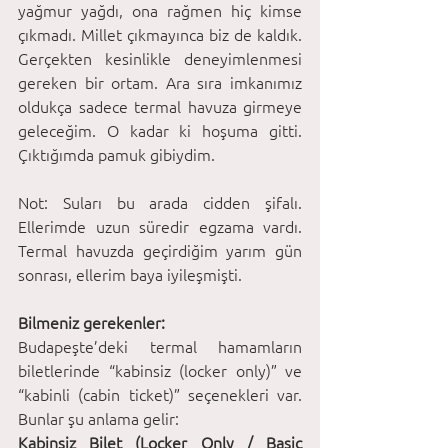
yağmur yağdı, ona rağmen hiç kimse 
çıkmadı. Millet çıkmayınca biz de kaldık. 
Gerçekten kesinlikle deneyimlenmesi 
gereken bir ortam. Ara sıra imkanımız 
oldukça sadece termal havuza girmeye 
geleceğim. O kadar ki hoşuma gitti. 
Çıktığımda pamuk gibiydim. 
Not: Suları bu arada cidden şifalı. 
Ellerimde uzun süredir egzama vardı. 
Termal havuzda geçirdiğim yarım gün 
sonrası, ellerim baya iyileşmişti. 
Bilmeniz gerekenler:
Budapeşte’deki termal hamamların 
biletlerinde “kabinsiz (locker only)” ve 
“kabinli (cabin ticket)” seçenekleri var. 
Bunlar şu anlama gelir:
Kabinsiz Bilet (Locker Only / Basic 