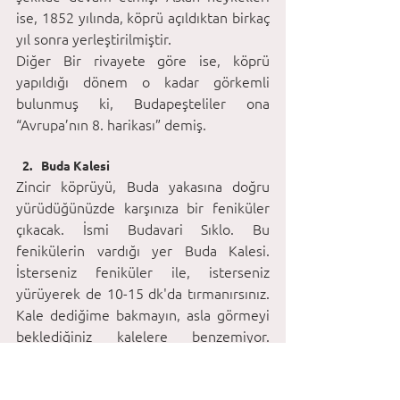
ise, 1852 yılında, köprü açıldıktan birkaç 
yıl sonra yerleştirilmiştir.
Diğer Bir rivayete göre ise, köprü 
yapıldığı dönem o kadar görkemli 
bulunmuş ki, Budapeşteliler ona 
“Avrupa’nın 8. harikası” demiş.
Buda Kalesi
Zincir köprüyü, Buda yakasına doğru 
yürüdüğünüzde karşınıza bir feniküler 
çıkacak. İsmi Budavari Sıklo. Bu 
fenikülerin vardığı yer Buda Kalesi. 
İsterseniz feniküler ile, isterseniz 
yürüyerek de 10-15 dk'da tırmanırsınız. 
Kale dediğime bakmayın, asla görmeyi 
beklediğiniz kalelere benzemiyor. 
Kaleden ziyade meclis binası gibi bir 
görünümü var.