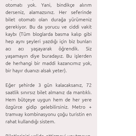
otomatı yok. Yani, bindikçe alırım 
derseniz, alamazsınız. Her seferinde 
bilet otomatı olan durağa yürümeniz 
gerekiyor. Bu da yorucu ve ciddi vakit 
kaybı (Tüm bloglarda basma kalıp gibi 
hep aynı şeyleri yazdığı için biz bunları 
acı acı yaşayarak öğrendik. Siz 
yaşamayın diye buradayız. Bu işlerden 
de herhangi bir maddi kazancımız yok, 
bir hayır duanızı alsak yeter). 
Eğer şehirde 3 gün kalacaksanız, 72 
saatlik sınırsız bilet almanız da mantıklı. 
Hem bütçeye uygun hem de her yere 
özgürce gidip gelebilirsiniz. Metro + 
tramvay kombinasyonu çoğu turistin en 
rahat kullandığı sistem.
Biletlerinizi valide ettirmeyi unutmayın. 