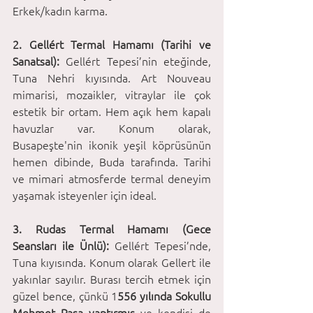
Erkek/kadın karma.
2. Gellért Termal Hamamı (Tarihi ve 
Sanatsal):
 Gellért Tepesi’nin eteğinde, 
Tuna Nehri kıyısında. Art Nouveau 
mimarisi, mozaikler, vitraylar ile çok 
estetik bir ortam. Hem açık hem kapalı 
havuzlar var. Konum olarak, 
Busapeşte'nin ikonik yeşil köprüsünün 
hemen dibinde, Buda tarafında. Tarihi 
ve mimari atmosferde termal deneyim 
yaşamak isteyenler için ideal.
3. Rudas Termal Hamamı (Gece 
Seansları ile Ünlü):
 Gellért Tepesi’nde, 
Tuna kıyısında. Konum olarak Gellert ile 
yakınlar sayılır. Burası tercih etmek için 
güzel bence, çünkü 1
556 yılında Sokullu 
Mehmet Paşa yaptırmış
 ve kendisi de 