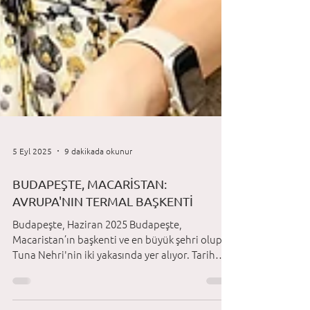
5 Eyl 2025
9 dakikada okunur
BUDAPEŞTE, MACARİSTAN:
AVRUPA'NIN TERMAL BAŞKENTİ
Budapeşte, Haziran 2025 Budapeşte,
Macaristan’ın başkenti ve en büyük şehri olup
Tuna Nehri'nin iki yakasında yer alıyor. Tarih
boyunca Buda, Pest ve kısa bir süre Óbuda adlı
üç ayrı yerleşimden oluşuyormuş. 1873 yılında