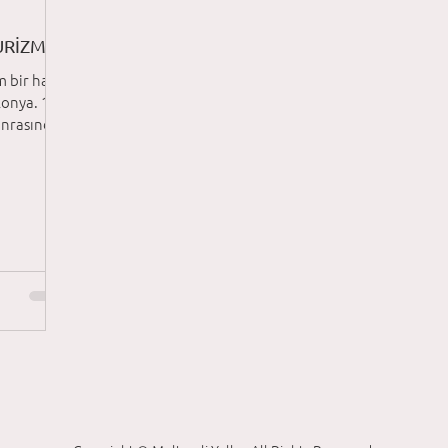
RİZMİ
m bir hafta
lonya. 1-2
onrasında