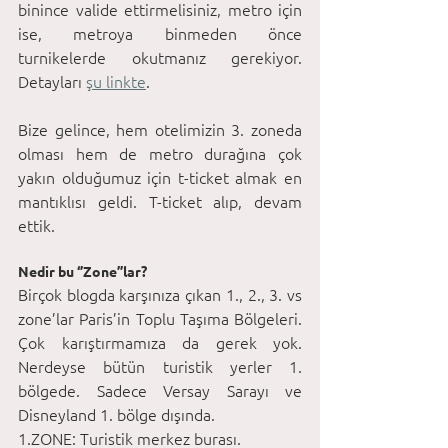
binince valide ettirmelisiniz, metro için 
ise, metroya binmeden önce 
turnikelerde okutmanız gerekiyor. 
Detayları 
şu linkte
. 
Bize gelince, hem otelimizin 3. zoneda 
olması hem de metro durağına çok 
yakın olduğumuz için t-ticket almak en 
mantıklısı geldi. T-ticket alıp, devam 
ettik.
Nedir bu ‘’Zone’’lar?
Birçok blogda karşınıza çıkan 1., 2., 3. vs 
zone’lar Paris’in Toplu Taşıma Bölgeleri. 
Çok karıştırmamıza da gerek yok. 
Nerdeyse bütün turistik yerler 1. 
bölgede. Sadece Versay Sarayı ve 
Disneyland 1. bölge dışında. 
1.ZONE: Turistik merkez burası. 