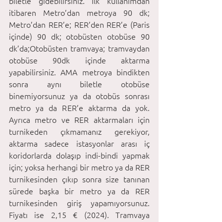
biletle gidebilirsiniz. İlk kullanımdan 
itibaren Metro’dan metroya 90 dk; 
Metro’dan RER’e; RER’den RER’e (Paris 
içinde) 90 dk; otobüsten otobüse 90 
dk’da;Otobüsten tramvaya; tramvaydan 
otobüse 90dk içinde aktarma 
yapabilirsiniz. AMA metroya bindikten 
sonra aynı biletle otobüse 
binemiyorsunuz ya da otobüs sonrası 
metro ya da RER’e aktarma da yok. 
Ayrıca metro ve RER aktarmaları için 
turnikeden çıkmamanız gerekiyor, 
aktarma sadece istasyonlar arası iç 
koridorlarda dolaşıp indi-bindi yapmak 
için; yoksa herhangi bir metro ya da RER 
turnikesinden çıkıp sonra size tanınan 
sürede başka bir metro ya da RER 
turnikesinden giriş yapamıyorsunuz. 
Fiyatı ise 2,15 € (2024). Tramvaya 