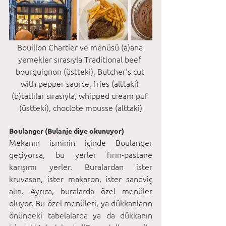
Bouillon Chartier ve menüsü (a)ana 
yemekler sırasıyla Traditional beef 
bourguignon (üstteki), Butcher's cut 
with pepper saurce, fries (alttaki) 
(b)tatlılar sırasıyla, whipped cream puf 
(üstteki), choclote mousse (alttaki)
Boulanger (Bulanje diye okunuyor)
Mekanın isminin içinde Boulanger 
geçiyorsa, bu yerler fırın-pastane 
karışımı yerler. Buralardan ister 
kruvasan, ister makaron, ister sandviç 
alın. Ayrıca, buralarda özel menüler 
oluyor. Bu özel menüleri, ya dükkanların 
önündeki tabelalarda ya da dükkanın 