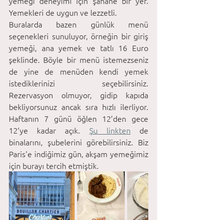
yemeği deneyimi için şahane bir yer. 
Yemekleri de uygun ve lezzetli. 
Buralarda bazen günlük menü 
seçenekleri sunuluyor, örneğin bir giriş 
yemeği, ana yemek ve tatlı 16 Euro 
şeklinde. Böyle bir menü istemezseniz 
de yine de menüden kendi yemek 
istediklerinizi seçebilirsiniz. 
Rezervasyon olmuyor, gidip kapıda 
bekliyorsunuz ancak sıra hızlı ilerliyor. 
Haftanın 7 günü öğlen 12’den gece 
12’ye kadar açık. 
Şu linkten
 de 
binalarını, şubelerini görebilirsiniz. Biz 
Paris'e indiğimiz gün, akşam yemeğimiz 
için burayı tercih etmiştik.