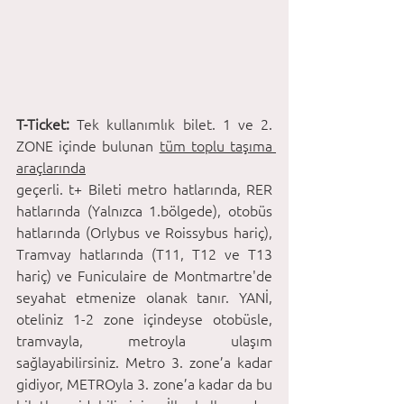
T-Ticket: 
Tek kullanımlık bilet. 1 ve 2. 
ZONE içinde bulunan 
tüm toplu taşıma 
araçlarında
geçerli. t+ Bileti metro hatlarında, RER 
hatlarında (Yalnızca 1.bölgede), otobüs 
hatlarında (Orlybus ve Roissybus hariç), 
Tramvay hatlarında (T11, T12 ve T13 
hariç) ve Funiculaire de Montmartre'de 
seyahat etmenize olanak tanır. YANİ, 
oteliniz 1-2 zone içindeyse otobüsle, 
tramvayla, metroyla ulaşım 
sağlayabilirsiniz. Metro 3. zone’a kadar 
gidiyor, METROyla 3. zone’a kadar da bu 