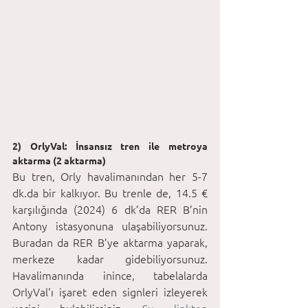
2) OrlyVal: İnsansız tren ile metroya 
aktarma (2 aktarma)
Bu tren, Orly havalimanından her 5-7 
dk.da bir kalkıyor. Bu trenle de, 14.5 € 
karşılığında (2024) 6 dk’da RER B’nin 
Antony istasyonuna ulaşabiliyorsunuz. 
Buradan da RER B’ye aktarma yaparak, 
merkeze kadar gidebiliyorsunuz. 
Havalimanında inince, tabelalarda 
OrlyVal'ı işaret eden signleri izleyerek 
yerini bulabilirsiniz. 
Şu linkten