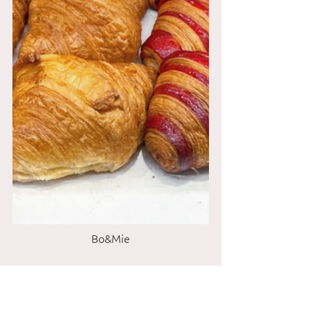
Bo&Mie
Pierre Herme/ Laduree
Paris'te yemeniz gerek üç tatlıdan 
ikincisi de elbette makaron. Hem Pierre 