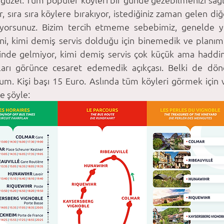
r, sıra sıra köylere bırakıyor, istediğiniz zaman gelen diğe
diyorsunuz. Bizim tercih etmeme sebebimiz, genelde yo
i, kimi demiş servis dolduğu için binemedik ve planımı
tinde gelmiyor, kimi demiş servis çok küçük ama haddin
ları görünce cesaret edemedik açıkçası. Belki de dö
um. Kişi başı 15 Euro. Aslında tüm köyleri görmek için ve
se şöyle: