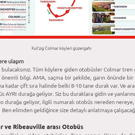
Kut'zig Colmar köyleri güzergahı
ere ulaşım
 bulacaksınız. Tüm köylere giden otobüsler Colmar tren 
n önemli bilgi. AMA, saçma bir şekilde, garın önünde bir
 kadar çift sıra halinde belki 8-10 tane durak var. Ve aral
 AYRI durağa geliyor. Siz bu duraklara gidin ve yanlarında
o durağa geliyor, ilgili numaralı otobüs nereden nereye, 
.  Ben elimden geldiğince size detaylı anlatmaya çalışaca
 ve Ribeauville arası Otobüs 