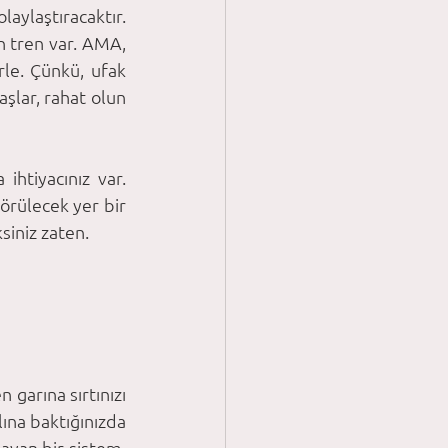
aylaştıracaktır. 
 tren var. AMA, 
e. Çünkü, ufak 
lar, rahat olun 
tiyacınız var. 
örülecek yer bir 
iniz zaten. 
 garına sırtınızı 
ına baktığınızda 
yan bir sistem. 