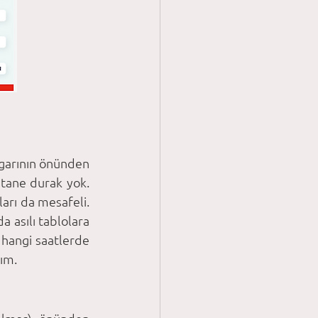
garının önünden 
 tane durak yok. 
arı da mesafeli. 
 asılı tablolara 
hangi saatlerde 
ğım.