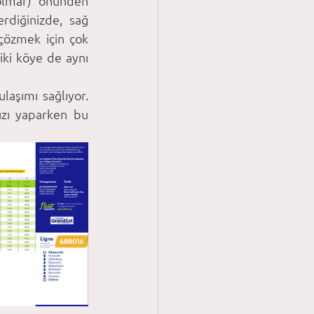
olmar) önünden 
rdiğinizde, sağ 
özmek için çok 
ki köye de aynı 
aşımı sağlıyor. 
ızı yaparken bu 