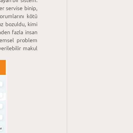
r servise binip, 
rumlarını kötü 
z bozuldu, kimi 
den fazla insan 
nemsel problem 
rilebilir makul 