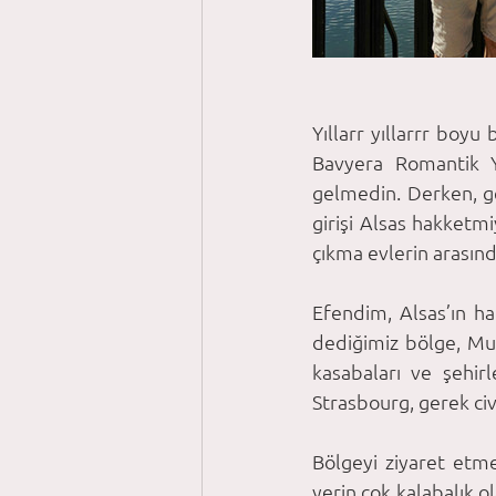
Yıllarr yıllarrr boyu
Bavyera Romantik 
gelmedin. Derken, ge
girişi Alsas hakketm
çıkma evlerin arasında
Efendim, Alsas’ın ha
dediğimiz bölge, Mulh
kasabaları ve şehir
Strasbourg, gerek civa
Bölgeyi ziyaret etm
yerin çok kalabalık ol