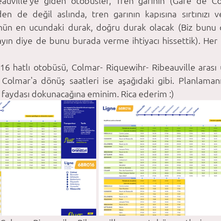
auville’ye giden otobüsler, Tren garının (Gare de C
n de değil aslında, tren garının kapısına sırtınızı ve
önün en ucundaki durak, doğru durak olacak (Biz bunu ç
ayın diye de bunu burada verme ihtiyacı hissettik). Her i
6 hatlı otobüsü, Colmar- Riquewihr- Ribeauville arası ul
 Colmar'a dönüş saatleri ise aşağıdaki gibi. Planlaman
 faydası dokunacağına eminim. Rica ederim :)