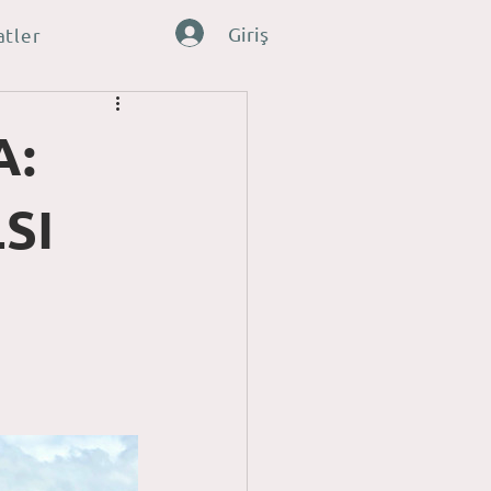
Giriş
atler
A:
SI