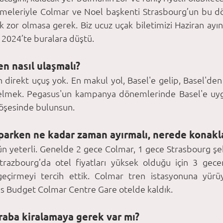
slemeleriyle Colmar ve Noel başkenti Strasbourg’un bu 
k zor olmasa gerek. Biz ucuz uçak biletimizi Haziran ay
 2024’te buralara düştü.
en nasıl ulaşmalı?
direkt uçuş yok. En makul yol, Basel'e gelip, Basel'den 1
gelmek. Pegasus'un kampanya dönemlerinde Basel'e uygun
 köşesinde bulunsun.
aparken ne kadar zaman ayırmalı, nerede konakl
gün yeterli. Genelde 2 gece Colmar, 1 gece Strasbourg şek
 Strazbourg’da otel fiyatları yüksek olduğu için 3 gec
eçirmeyi tercih ettik. Colmar tren istasyonuna yürü
s Budget Colmar Centre Gare otelde kaldık. 
raba kiralamaya gerek var mı?