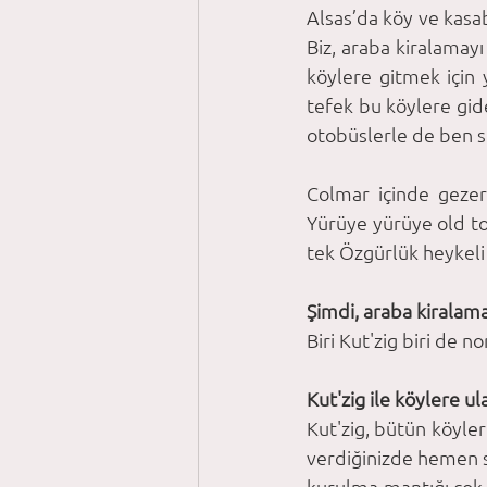
Alsas’da köy ve kasab
Biz, araba kiralamay
köylere gitmek için
tefek bu köylere gid
otobüslerle de ben s
Colmar içinde gezer
Yürüye yürüye old tow
tek Özgürlük heykeli
Şimdi, araba kiralama
Biri Kut'zig biri de n
Kut'zig ile köylere u
Kut'zig, bütün köyler 
verdiğinizde hemen sa
kurulma mantığı çok 