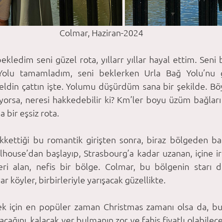
Colmar, Haziran-2024
 bekledim seni güzel rota, yıllarr yıllar hayal ettim. Seni
Yolu tamamladım, seni beklerken Urla Bağ Yolu’nu 
ldin çattın işte. Yolumu düşürdüm sana bir şekilde. Böy
iyorsa, neresi hakkedebilir ki? Km’ler boyu üzüm bağları
 bir eşsiz rota.
kkettiği bu romantik girişten sonra, biraz bölgeden ba
ouse’dan başlayıp, Strasbourg’a kadar uzanan, içine irili
leri alan, nefis bir bölge. Colmar, bu bölgenin starı 
r köyler, birbirleriyle yarışacak güzellikte. 
ek için en popüler zaman Christmas zamanı olsa da, b
acağını, kalacak yer bulmanın zor ve fahiş fiyatlı olabilece