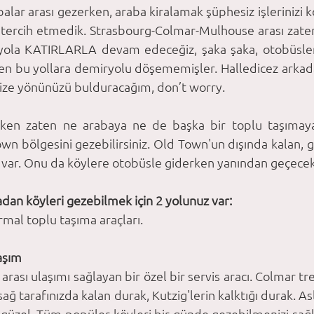
alar arası gezerken, araba kiralamak şüphesiz işlerinizi kol
ı tercih etmedik. Strasbourg-Colmar-Mulhouse arası zaten
 yola KATIRLARLA devam edeceğiz, şaka şaka, otobüslerl
en bu yollara demiryolu döşememişler. Halledicez arkadaş
ize yönünüzü bulduracağım, don’t worry.
ken zaten ne arabaya ne de başka bir toplu taşımaya ih
n bölgesini gezebilirsiniz. Old Town'un dışında kalan, g
 var. Onu da köylere otobüsle giderken yanından geçeceks
dan köyleri gezebilmek için 2 yolunuz var: 
ormal toplu taşıma araçları. 
laşım
arası ulaşımı sağlayan bir özel bir servis aracı. Colmar tren
ğ tarafınızda kalan durak, Kutzig'lerin kalktığı durak. Asl
güzel. Tüm popüler köyleri bir günde gezebilmenizi sağla