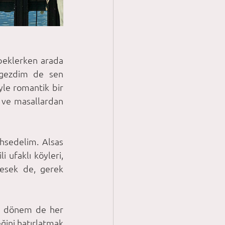
 beklerken arada 
gezdim de sen 
le romantik bir 
 ve masallardan 
hsedelim. Alsas 
 ufaklı köyleri, 
desek de, gerek 
u dönem de her 
ğini hatırlatmak 