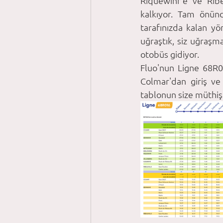
Riquewihr’e ve Ribe
kalkıyor. Tam önünde
tarafınızda kalan y
uğraştık, siz uğraşm
otobüs gidiyor.
Fluo'nun Ligne 68R01
Colmar'dan giriş ve
tablonun size müthiş