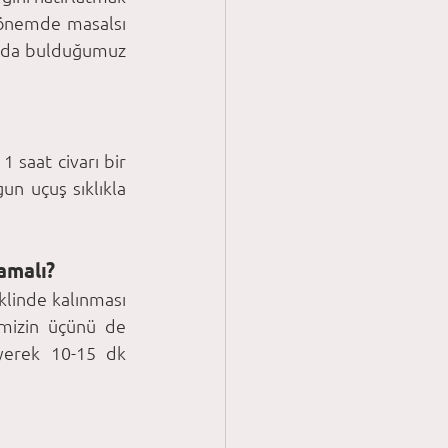
dönemde masalsı 
ında bulduğumuz 
 saat civarı bir 
 uçuş sıklıkla 
amalı?
linde kalınması 
emizin üçünü de 
yerek 10-15 dk 