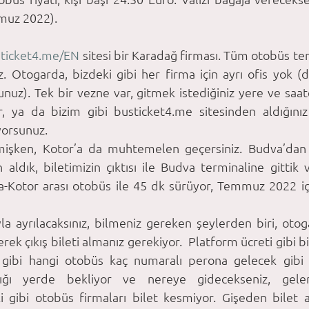
muz 2022).
sticket4.me/EN
 sitesi bir Karadağ firması. Tüm otobüs terc
niz. Otogarda, bizdeki gibi her firma için ayrı ofis yok (do
sunuz). Tek bir vezne var, gitmek istediğiniz yere ve saa
r, ya da bizim gibi busticket4.me sitesinden aldığınız bi
yorsunuz.
işken, Kotor’a da muhtemelen geçersiniz. Budva’dan 
 aldık, biletimizin çıktısı ile Budva terminaline gittik v
a-Kotor arası otobüs ile 45 dk sürüyor, Temmuz 2022 için 
a ayrılacaksınız, bilmeniz gereken şeylerden biri, otoga
rek çıkış bileti almanız gerekiyor.  Platform ücreti gibi bi
i gibi hangi otobüs kaç numaralı perona gelecek gibi b
tığı yerde bekliyor ve nereye gidecekseniz, gele
i gibi otobüs firmaları bilet kesmiyor. Gişeden bilet ala