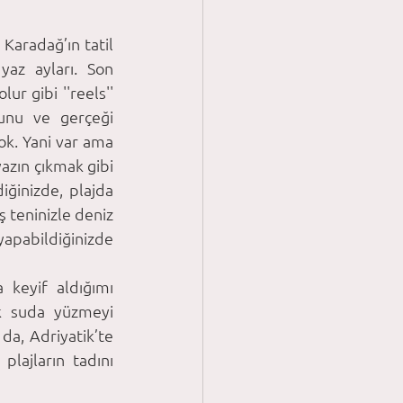
Karadağ’ın tatil 
az ayları. Son 
r gibi ''reels'' 
unu ve gerçeği 
ok. Yani var ama 
azın çıkmak gibi 
iğinizde, plajda 
 teninizle deniz 
apabildiğinizde 
keyif aldığımı 
k suda yüzmeyi 
da, Adriyatik’te 
lajların tadını 