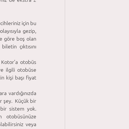
ihleriniz için bu 
layısıyla gezip, 
te göre boş olan 
letin çıktısını 
Kotor’a otobüs 
e ilgili otobüse 
kişi başı fiyat 
ra vardığınızda 
r şey.  Küçük bir 
ir sistem yok. 
n otobüsünüze 
bilirsiniz veya 