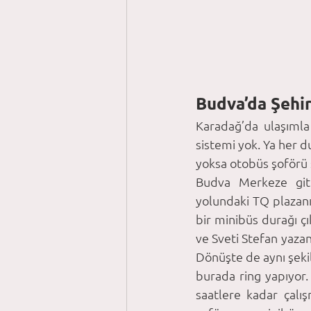
Budva’da Şehir
Karadağ’da ulaşımla 
sistemi yok. Ya her d
yoksa otobüs şoförü s
Budva Merkeze gitti
yolundaki TQ plazanın
bir minibüs durağı çık
ve Sveti Stefan yazan
Dönüşte de aynı şeki
burada ring yapıyor.
saatlere kadar çalı