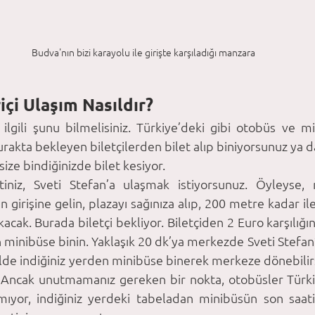
Budva'nın bizi karayolu ile girişte karşıladığı manzara
içi Ulaşım Nasıldır?
ilgili şunu bilmelisiniz. Türkiye’deki gibi otobüs ve mi
urakta bekleyen biletçilerden bilet alıp biniyorsunuz ya da
ize bindiğinizde bilet kesiyor. 
niz, Sveti Stefan’a ulaşmak istiyorsunuz. Öyleyse, 
 girişine gelin, plazayı sağınıza alıp, 200 metre kadar iler
acak. Burada biletçi bekliyor. Biletçiden 2 Euro karşılığınd
 minibüse binin. Yaklaşık 20 dk’ya merkezde Sveti Stefan’a 
lde indiğiniz yerden minibüse binerek merkeze dönebilirsi
 Ancak unutmamanız gereken bir nokta, otobüsler Türkiy
şmıyor, indiğiniz yerdeki tabeladan minibüsün son saat