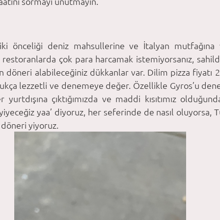
aatini sormayı unutmayın.
biki önceliği deniz mahsullerine ve İtalyan mutfağına 
e restoranlarda çok para harcamak istemiyorsanız, sahild
 döneri alabileceğiniz dükkanlar var. Dilim pizza fiyatı 2
ldukça lezzetli ve denemeye değer. Özellikle Gyros’u dene
er yurtdışına çıktığımızda ve maddi kısıtımız olduğund
iyeceğiz yaa’ diyoruz, her seferinde de nasıl oluyorsa, T
 döneri yiyoruz. 