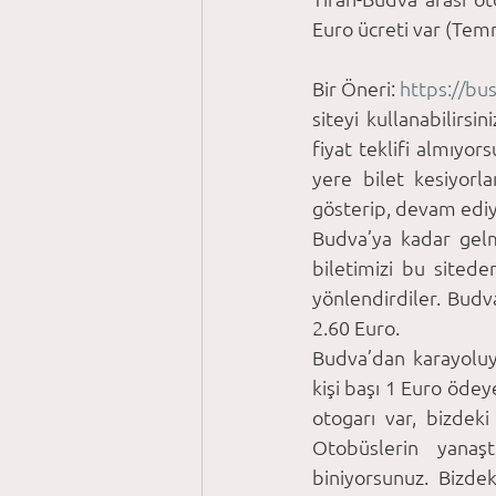
Euro ücreti var (Tem
Bir Öneri: 
https://bu
siteyi kullanabilirsi
fiyat teklifi almıyor
yere bilet kesiyorla
gösterip, devam edi
Budva’ya kadar gelm
biletimizi bu siteden
yönlendirdiler. Budv
2.60 Euro. 
Budva’dan karayoluyl
kişi başı 1 Euro ödeye
otogarı var, bizdek
Otobüslerin yanaş
biniyorsunuz. Bizdek