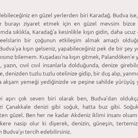
ebileceğiniz en güzel yerlerden biri Karadağ. Budva ise, 
e burayı ziyaret etmek için en güzel mevsim bizce y
da sıklıkla, Karadağ'a kesinlikle kışın gidin, daha ucuz olu
eelslarin bir çoğunun etkileşim almak amaçlı olduğ
 Budva'ya kışın gelseniz, yapabileceğiniz pek de bir şey y
mısınız bilemem. Kuşadası'na kışın gitmek, Palandöken'e y
, yazın, cıvıl cıvıl insanlarla dolduğunda, denize girebild
, denizden tuzlu tuzlu otelinize gidip, bir duş alıp, yanmış
a akşam yemeği yediğinizde ve peşine sahilde yürüyüş y
yi aşırı çok seven biri olarak ben, Budva’dan oldukça 
izi Çanakkale denizi gibi soğuk, hatta buz gibi. Soğu
ten güzel. Ben her ne kadar Akdeniz iklimi insanı olsam 
re nasip olur ki diyerek, denizin, güneşin, tertemiz p
in Budva’yı tercih edebilirsiniz.