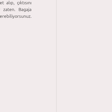
lıp, çıktısını 
 zaten. Bagaja 
ebiliyorsunuz. 