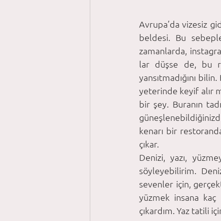
Avrupa’da vizesiz gid
beldesi. Bu sebepl
zamanlarda, instagram
lar düşse de, bu r
yansıtmadığını bilin.
yeterinde keyif alır 
bir şey. Buranın tadı
güneşlenebildiğinizde
kenarı bir restorand
çıkar. 
Denizi, yazı, yüzme
söyleyebilirim. Den
sevenler için, gerçek
yüzmek insana kaç ke
çıkardım. Yaz tatili iç