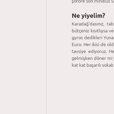
şoföre son minibüs s
Ne yiyelim?
Karadağ’dasınız, ta
bütçeniz kısıtlıysa v
gyros dedikleri Yunan
Euro. Her ikisi de o
tavsiye ediyoruz. H
gelmişken döner mi y
kat kat başarılı sokak