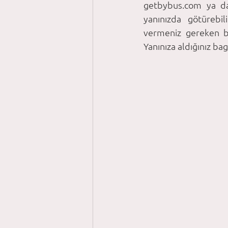
getbybus.com ya da 
yanınızda götürebil
vermeniz gereken ba
Yanınıza aldığınız baga