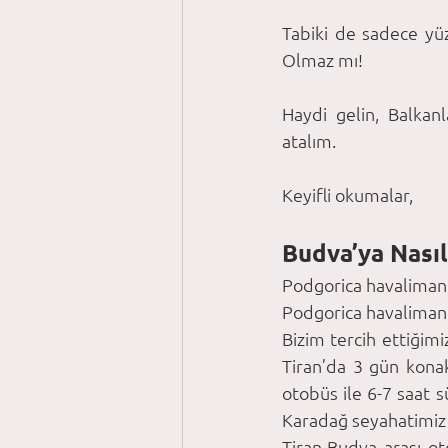
Tabiki de sadece yü
Olmaz mı! 
Haydi gelin, Balkanl
atalım.
Keyifli okumalar,
Budva’ya Nasıl
Podgorica havalimanı
Podgorica havalimanı 
Bizim tercih ettiğimi
Tiran’da 3 gün konak
otobüs ile 6-7 saat s
Karadağ seyahatimiz iç
Tiran-Budva arası oto