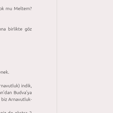
yok mu Meltem? 
na birlikte göz 
enek. 
navutluk) indik, 
an’dan Budva’ya 
k biz Arnavutluk-
eniz de ekstra 2 