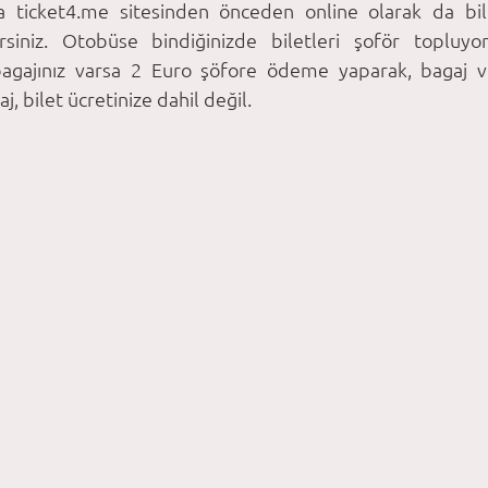
ticket4.me sitesinden önceden online olarak da bilet a
irsiniz. Otobüse bindiğinizde biletleri şoför topluyor
gajınız varsa 2 Euro şöfore ödeme yaparak, bagaj ver
j, bilet ücretinize dahil değil. 