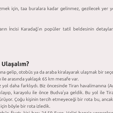
zmek için, taa buralara kadar gelinmez, gezilecek yer 
arın İncisi Karadağ’ın popüler tatil beldesinin detayları
 Ulaşalım?
na gelip, otobüs ya da araba kiralayarak ulaşmak bir seç
ile arasında yaklaşık 65 km mesafe var. 
z yol daha farklıydı. Biz öncesinde Tiran havalimanına (Ar
layıp, karayolu ile önce Budva’ya geldik. Bu yol ile Tir
ürüyor. Çoğu kişinin tercih etmeyeceği bir rota bu, anca
in böyle bir rota izledik. 
büs fiyatı, kişi başı 24.50 Euro. Valizi bagaja vereceks