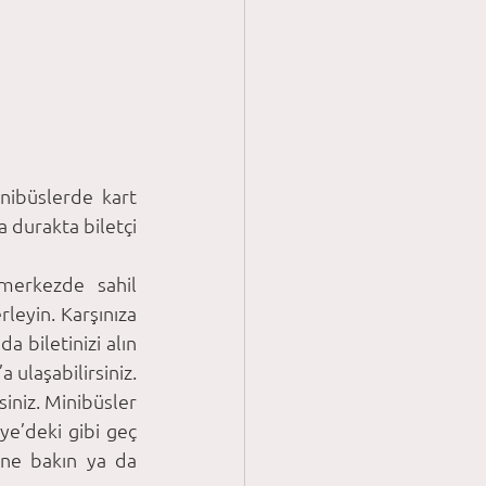
nibüslerde kart 
 durakta biletçi 
merkezde sahil 
leyin. Karşınıza 
a biletinizi alın 
ulaşabilirsiniz. 
niz. Minibüsler 
e’deki gibi geç 
ine bakın ya da 